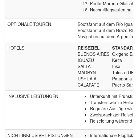
Perito-Moreno-Gletsche
Nachmittagsaufenthalt a
OPTIONALE TOUREN
Bootsfahrt auf dem Río Iguazú
Bootsfahrt auf dem Brazo Rico
Navigation auf dem Argentinis
HOTELS
REISEZIEL
STANDARD
BUENOS AIRES
Oxigeno BA
IGUAZU
Kelta
SALTA
Inkai
MADRYN
Tolosa (UP)
USHUAIA
Patagonia Ja
CALAFATE
Puerto San J
INKLUSIVE LEISTUNGEN
Unterkunft mit Frühstüc
Transfers wie im Reisev
Reguläre Ausflüge wie i
Zweisprachiger Reisefüh
Reiseleitung während d
NICHT INKLUSIVE LEISTUNGEN
Internationale Flugticket