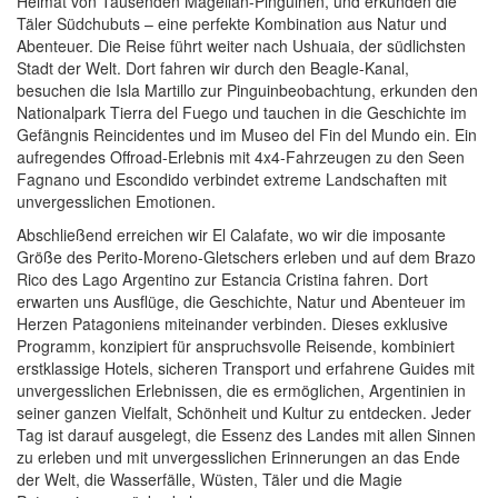
Heimat von Tausenden Magellan-Pinguinen, und erkunden die
Täler Südchubuts – eine perfekte Kombination aus Natur und
Abenteuer. Die Reise führt weiter nach Ushuaia, der südlichsten
Stadt der Welt. Dort fahren wir durch den Beagle-Kanal,
besuchen die Isla Martillo zur Pinguinbeobachtung, erkunden den
Nationalpark Tierra del Fuego und tauchen in die Geschichte im
Gefängnis Reincidentes und im Museo del Fin del Mundo ein. Ein
aufregendes Offroad-Erlebnis mit 4x4-Fahrzeugen zu den Seen
Fagnano und Escondido verbindet extreme Landschaften mit
unvergesslichen Emotionen.
Abschließend erreichen wir El Calafate, wo wir die imposante
Größe des Perito-Moreno-Gletschers erleben und auf dem Brazo
Rico des Lago Argentino zur Estancia Cristina fahren. Dort
erwarten uns Ausflüge, die Geschichte, Natur und Abenteuer im
Herzen Patagoniens miteinander verbinden. Dieses exklusive
Programm, konzipiert für anspruchsvolle Reisende, kombiniert
erstklassige Hotels, sicheren Transport und erfahrene Guides mit
unvergesslichen Erlebnissen, die es ermöglichen, Argentinien in
seiner ganzen Vielfalt, Schönheit und Kultur zu entdecken. Jeder
Tag ist darauf ausgelegt, die Essenz des Landes mit allen Sinnen
zu erleben und mit unvergesslichen Erinnerungen an das Ende
der Welt, die Wasserfälle, Wüsten, Täler und die Magie