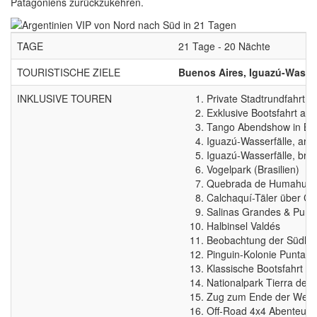
Patagoniens zurückzukehren.
TAGE
21 Tage - 20 Nächte
TOURISTISCHE ZIELE
Buenos Aires, Iguazú-Wasserf
INKLUSIVE TOUREN
Private Stadtrundfahrt d
Exklusive Bootsfahrt auf
Tango Abendshow in Bu
Iguazú-Wasserfälle, arge
Iguazú-Wasserfälle, bras
Vogelpark (Brasilien)
Quebrada de Humahuaca
Calchaquí-Täler über Ca
Salinas Grandes & Pur
Halbinsel Valdés
Beobachtung der Südlic
Pinguin-Kolonie Punta T
Klassische Bootsfahrt du
Nationalpark Tierra del
Zug zum Ende der Welt
Off-Road 4x4 Abenteue