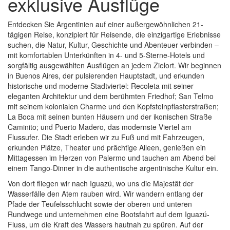
exklusive Ausflüge
Entdecken Sie Argentinien auf einer außergewöhnlichen 21-
tägigen Reise, konzipiert für Reisende, die einzigartige Erlebnisse
suchen, die Natur, Kultur, Geschichte und Abenteuer verbinden –
mit komfortablen Unterkünften in 4- und 5-Sterne-Hotels und
sorgfältig ausgewählten Ausflügen an jedem Zielort. Wir beginnen
in Buenos Aires, der pulsierenden Hauptstadt, und erkunden
historische und moderne Stadtviertel: Recoleta mit seiner
eleganten Architektur und dem berühmten Friedhof; San Telmo
mit seinem kolonialen Charme und den Kopfsteinpflasterstraßen;
La Boca mit seinen bunten Häusern und der ikonischen Straße
Caminito; und Puerto Madero, das modernste Viertel am
Flussufer. Die Stadt erleben wir zu Fuß und mit Fahrzeugen,
erkunden Plätze, Theater und prächtige Alleen, genießen ein
Mittagessen im Herzen von Palermo und tauchen am Abend bei
einem Tango-Dinner in die authentische argentinische Kultur ein.
Von dort fliegen wir nach Iguazú, wo uns die Majestät der
Wasserfälle den Atem rauben wird. Wir wandern entlang der
Pfade der Teufelsschlucht sowie der oberen und unteren
Rundwege und unternehmen eine Bootsfahrt auf dem Iguazú-
Fluss, um die Kraft des Wassers hautnah zu spüren. Auf der