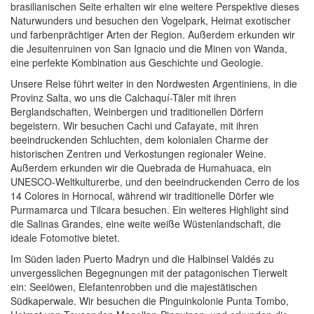
brasilianischen Seite erhalten wir eine weitere Perspektive dieses
Naturwunders und besuchen den Vogelpark, Heimat exotischer
und farbenprächtiger Arten der Region. Außerdem erkunden wir
die Jesuitenruinen von San Ignacio und die Minen von Wanda,
eine perfekte Kombination aus Geschichte und Geologie.
Unsere Reise führt weiter in den Nordwesten Argentiniens, in die
Provinz Salta, wo uns die Calchaquí-Täler mit ihren
Berglandschaften, Weinbergen und traditionellen Dörfern
begeistern. Wir besuchen Cachi und Cafayate, mit ihren
beeindruckenden Schluchten, dem kolonialen Charme der
historischen Zentren und Verkostungen regionaler Weine.
Außerdem erkunden wir die Quebrada de Humahuaca, ein
UNESCO-Weltkulturerbe, und den beeindruckenden Cerro de los
14 Colores in Hornocal, während wir traditionelle Dörfer wie
Purmamarca und Tilcara besuchen. Ein weiteres Highlight sind
die Salinas Grandes, eine weite weiße Wüstenlandschaft, die
ideale Fotomotive bietet.
Im Süden laden Puerto Madryn und die Halbinsel Valdés zu
unvergesslichen Begegnungen mit der patagonischen Tierwelt
ein: Seelöwen, Elefantenrobben und die majestätischen
Südkaperwale. Wir besuchen die Pinguinkolonie Punta Tombo,