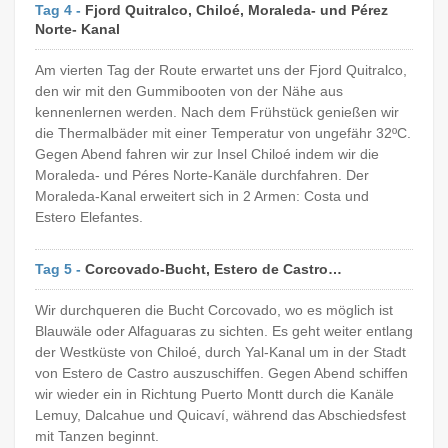
Tag 4 -
Fjord Quitralco, Chiloé, Moraleda- und Pérez
Norte- Kanal
Am vierten Tag der Route erwartet uns der Fjord Quitralco,
den wir mit den Gummibooten von der Nähe aus
kennenlernen werden. Nach dem Frühstück genießen wir
die Thermalbäder mit einer Temperatur von ungefähr 32ºC.
Gegen Abend fahren wir zur Insel Chiloé indem wir die
Moraleda- und Péres Norte-Kanäle durchfahren. Der
Moraleda-Kanal erweitert sich in 2 Armen: Costa und
Estero Elefantes.
Tag 5 -
Corcovado-Bucht, Estero de Castro…
Wir durchqueren die Bucht Corcovado, wo es möglich ist
Blauwäle oder Alfaguaras zu sichten. Es geht weiter entlang
der Westküste von Chiloé, durch Yal-Kanal um in der Stadt
von Estero de Castro auszuschiffen. Gegen Abend schiffen
wir wieder ein in Richtung Puerto Montt durch die Kanäle
Lemuy, Dalcahue und Quicaví, während das Abschiedsfest
mit Tanzen beginnt.