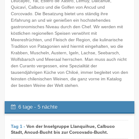
Leucayec, Yal, Estero de Xastro, Lemuy, Dalcahue,
Quicaví, Calbuco und die Golfen von Ancud und
Corcovado. Die Besatzung bietet uns ständig ihre
Erfahrung an und wir genießen ein hochstehendes
gastronomisches Niveau durch den Chef. Wir werden mit
köstlichen regionellen Speisen verwöhnt mit
Meeresfrüchten, und Fleisch der Region, die kulinarische
Tradition von Patagonien wird hiermit eingehalten, wo die
Krabben, Muscheln, Austern, Igeln, Lachse, Seebarsch,
Wolfsbarsch und Meeraal herrschen. Man muss auch nicht
den Curanto vergessen, eine Spezialität der
tausendjährigen Küche von Chiloé, immer begleitet von den
feinsten chilenischen Weinen, die ganz vorne im Katalog
der besten Weine der Welt stehen.
6 tage - 5 nächte
Tag 1 -
Von der Inselgruppe Llanquihue, Calbuco
Stadt, Ancud-Bucht bis zur Corcovado-Bucht.