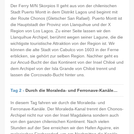
Der Ferry M/N Skorpios II geht aus von der chilenischen
Stadt Puerto Montt in dem Distrikt Lagos und beginnt mit
der Route Chonos (Gletscher San Rafael). Puerto Montt ist
die Hauptstadt der Provinz von Llanquihue und der X
Region von Los Lagos. Zu einer Seite lassen wir den
Llanquihue Archipel, berühmt wegen seiner Lagune, die die
wichtigste touristische Attraktion von der Region ist. Wir
können die alte Stadt von Cabulco von 1603 in der Ferne
erblicken, sie gehört zur selben Region. Nachher geht es
zur Ancud-Bucht der das Kontinent von der Insel Chiloé und
dem Archipel von der Isla Grande von Chiloé trennt und
lassen die Corcovado-Bucht hinter uns.
Tag 2 -
Durch die Moraleda- und Ferronave-Kanäle…
In diesem Tag fahren wir durch die Moraleda- und
Ferronave-Kanäle. Der Moraleda-Kanal trennt den Chonos-
Archipel nicht nur von der Insel Magdalena sondern auch
von den ganzen chilenischen Kontinent. Nach vielen
Stunden auf der See erreichen wir den Hafen Aguirre, ein
malerisches Fischersdorf, um am Nachmittag die Kanäle