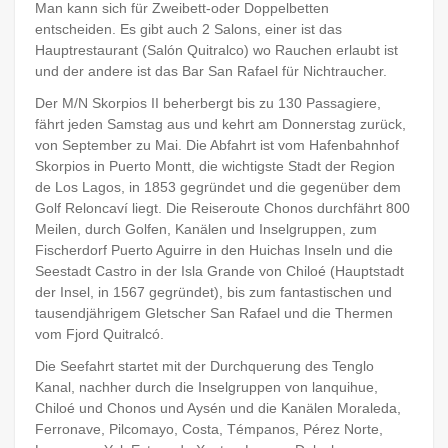
Man kann sich für Zweibett-oder Doppelbetten
entscheiden. Es gibt auch 2 Salons, einer ist das
Hauptrestaurant (Salón Quitralco) wo Rauchen erlaubt ist
und der andere ist das Bar San Rafael für Nichtraucher.
Der M/N Skorpios II beherbergt bis zu 130 Passagiere,
fährt jeden Samstag aus und kehrt am Donnerstag zurück,
von September zu Mai. Die Abfahrt ist vom Hafenbahnhof
Skorpios in Puerto Montt, die wichtigste Stadt der Region
de Los Lagos, in 1853 gegründet und die gegenüber dem
Golf Reloncaví liegt. Die Reiseroute Chonos durchfährt 800
Meilen, durch Golfen, Kanälen und Inselgruppen, zum
Fischerdorf Puerto Aguirre in den Huichas Inseln und die
Seestadt Castro in der Isla Grande von Chiloé (Hauptstadt
der Insel, in 1567 gegründet), bis zum fantastischen und
tausendjährigem Gletscher San Rafael und die Thermen
vom Fjord Quitralcó.
Die Seefahrt startet mit der Durchquerung des Tenglo
Kanal, nachher durch die Inselgruppen von lanquihue,
Chiloé und Chonos und Aysén und die Kanälen Moraleda,
Ferronave, Pilcomayo, Costa, Témpanos, Pérez Norte,